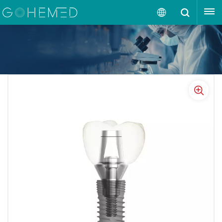
OBTENHA UMA COTAÇÃO
Português
English
русский
español
português
العربية