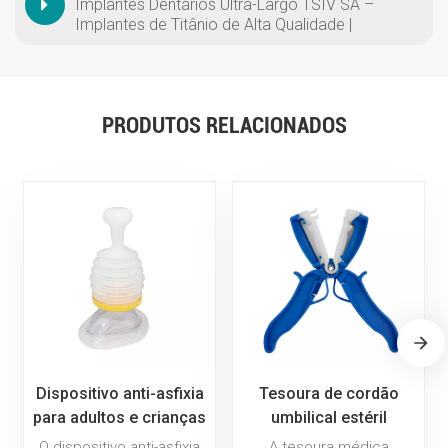
Implantes Dentários Ultra-Largo TSIV SA –
Implantes de Titânio de Alta Qualidade |
Personalização OEM/ODM Disponível
PRODUTOS RELACIONADOS
Dispositivo anti-asfixia
Tesoura de cordão
para adultos e crianças
umbilical estéril
– Kit de resgate
descartável médica
O dispositivo anti-asfixia
A tesoura médica