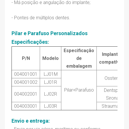
- Má posição e angulação do implante;
- Pontes de múltiplos dentes.
Pilar e Parafuso Personalizados
Especificações
:
Especificação
Implantes
P/N
Modelo
de
compatíveis
embalagem
004001001
LJ01M
Osstem
004001002
LJ01R
Pilar
+Parafuso
Dentsply
004002001
LJ02R
Sirona
004003001
LJ03R
Straumann
Envio e entrega
: