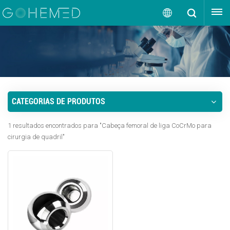
OBTENHA UMA COTAÇÃO
Português
English
русский
CATEGORIAS DE PRODUTOS
español
1 resultados encontrados para "Cabeça femoral de liga CoCrMo para
português
cirurgia de quadril"
العربية