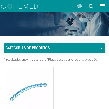
OBTENHA UMA COTAÇÃO
Português
English
русский
CATEGORIAS DE PRODUTOS
español
1 resultados encontrados para "Placa óssea curva de alta precisão"
português
العربية