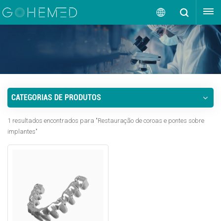
OBTENHA UMA COTAÇÃO
Português
English
русский
CATEGORIAS DE PRODUTOS
español
1 resultados encontrados para "Restauração de coroas e pontes sobre
português
implantes"
العربية