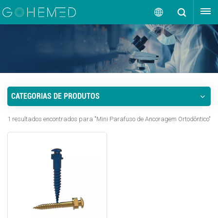
OBTENHA UMA COTAÇÃO
Português
English
русский
CATEGORIAS DE PRODUTOS
español
1 resultados encontrados para "Mini Parafuso de Ancoragem Ortodôntico"
português
العربية