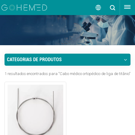
OBTENHA UMA COTAÇÃO
Português
English
русский
CATEGORIAS DE PRODUTOS
español
1 resultados encontrados para "Cabo médico ortopédico de liga de titânio"
português
العربية