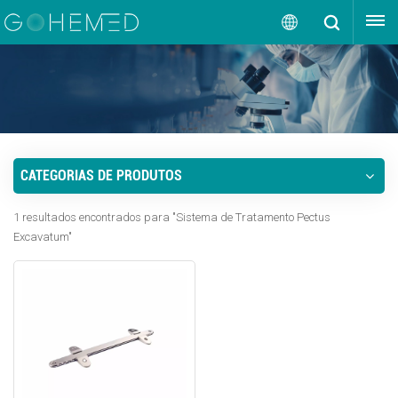
OBTENHA UMA COTAÇÃO
Português
English
русский
CATEGORIAS DE PRODUTOS
español
1 resultados encontrados para "Sistema de Tratamento Pectus
português
Excavatum"
العربية