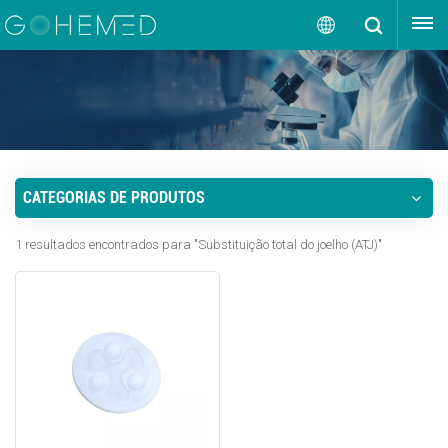
OBTENHA UMA COTAÇÃO
Português
English
русский
CATEGORIAS DE PRODUTOS
español
1 resultados encontrados para "Substituição total do joelho (ATJ)"
português
العربية