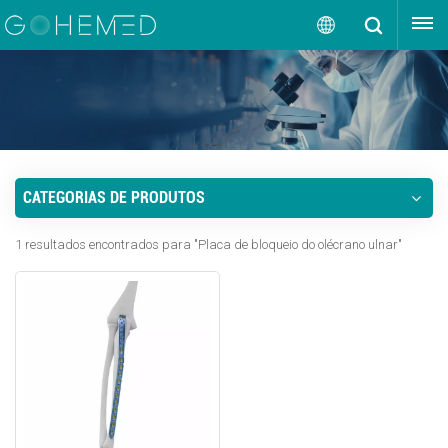
OBTENHA UMA COTAÇÃO
Português
English
русский
CATEGORIAS DE PRODUTOS
español
1 resultados encontrados para "Placa de bloqueio do olécrano ulnar"
português
العربية